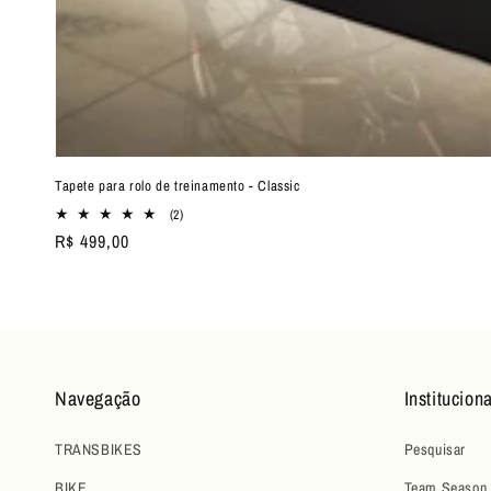
Tapete para rolo de treinamento - Classic
2
(2)
total
Preço
R$ 499,00
de
normal
avaliações
Navegação
Instituciona
TRANSBIKES
Pesquisar
BIKE
Team Season 