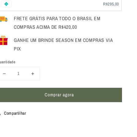
R$295,00
FRETE GRÁTIS PARA TODO O BRASIL EM
COMPRAS ACIMA DE R$420,00
GANHE UM BRINDE SEASON EM COMPRAS VIA
PIX
uantidade
Diminuir
Aumentar
a
a
Comprar agora
quantidade
quantidade
de
de
Compartilhar
Poncho
Poncho
Season
Season