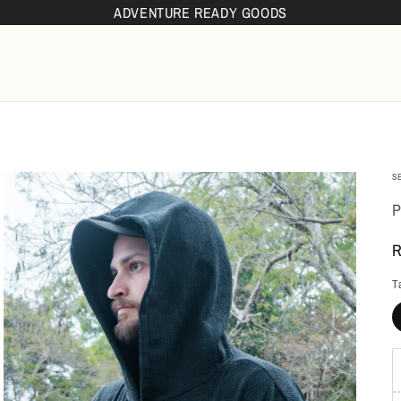
ADVENTURE READY GOODS
S
P
P
R
n
T