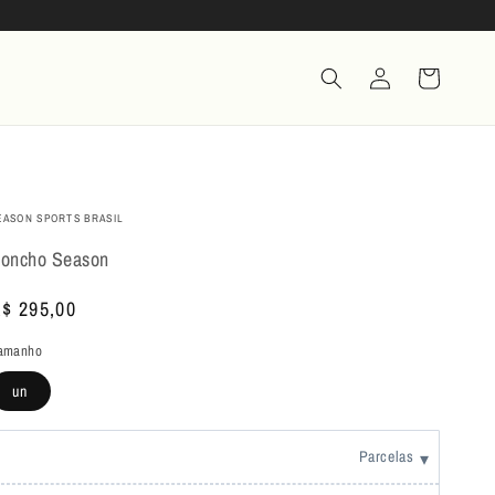
Fazer
Carrinho
login
EASON SPORTS BRASIL
oncho Season
reço
$ 295,00
ormal
amanho
un
Parcelas
▾